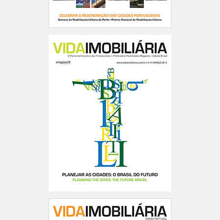
Portugal n.º174
Brasil n.41