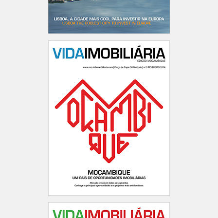
Portugal n.º183
Moçambique n.º3