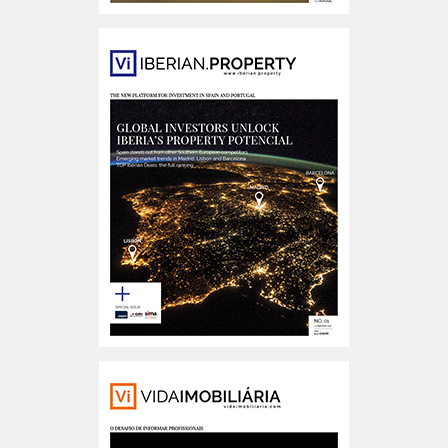
Portugal n.º205
Iberian Property n.º01